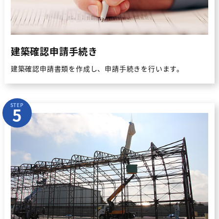
建築確認申請手続き
建築確認申請書類を作成し、申請手続きを行います。
STEP
5
施工実績
本体工事の流れ
テント倉庫（TAKシートハウス）
シートハウス本体工事のスケジュール
伸縮式テント倉庫
上屋テント
横にスクロール →
鉄骨地組
鉄骨建方
1
2
張替・補修