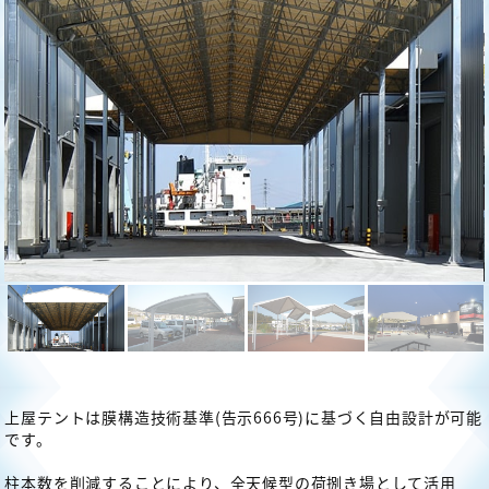
施工実績
テント倉庫（TAKシートハウス）
伸縮式テント倉庫
上屋テント
張替・補修
上屋テントは膜構造技術基準(告示666号)に基づく自由設計が可能
システム建築
です。
産業用太陽光
柱本数を削減することにより、全天候型の荷捌き場として活用