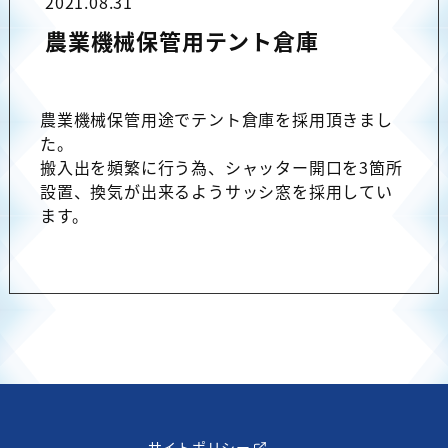
2021.08.31
施工実績
農業機械保管用テント倉庫
テント倉庫（TAKシートハウス）
伸縮式テント倉庫
農業機械保管用途でテント倉庫を採用頂きまし
た。
上屋テント
搬入出を頻繁に行う為、シャッター開口を3箇所
設置、換気が出来るようサッシ窓を採用してい
張替・補修
ます。
システム建築
産業用太陽光
お役立ち情報
導入の流れ
会社情報
- サイトポリシー